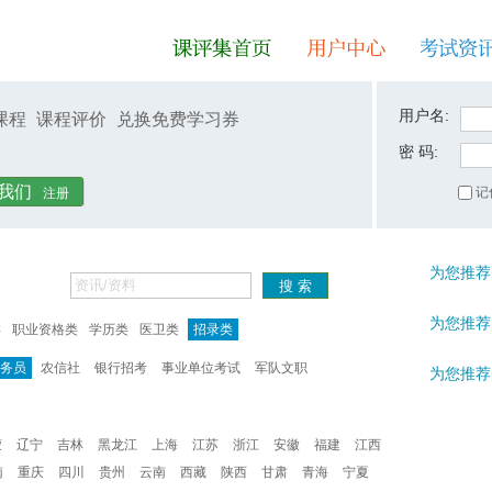
用户名:
课程
课程评价
兑换免费学习券
密 码:
课评集首页
用户中心
考试资讯
我们
记
注册
为您推荐
为您推荐
类
职业资格类
学历类
医卫类
招录类
务员
农信社
银行招考
事业单位考试
军队文职
为您推荐
蒙
辽宁
吉林
黑龙江
上海
江苏
浙江
安徽
福建
江西
南
重庆
四川
贵州
云南
西藏
陕西
甘肃
青海
宁夏