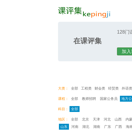
128门
在课评集
课评集
加入
大类：
全部
工程类
财会类
经贸类
外语
课程：
全部
教师招聘
国家公务员
地方公
科目：
全部
地区：
全部
北京
天津
河北
山西
内
山东
河南
湖北
湖南
广东
广西
海