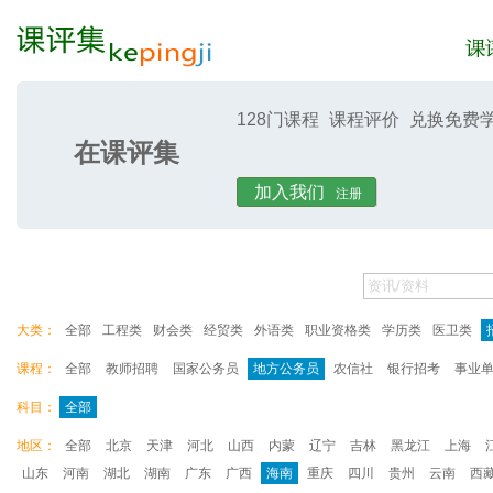
128门课程
课程评价
兑换免费
在课评集
课评集
课评
加入我们
注册
大类：
全部
工程类
财会类
经贸类
外语类
职业资格类
学历类
医卫类
课程：
全部
教师招聘
国家公务员
地方公务员
农信社
银行招考
事业
科目：
全部
地区：
全部
北京
天津
河北
山西
内蒙
辽宁
吉林
黑龙江
上海
山东
河南
湖北
湖南
广东
广西
海南
重庆
四川
贵州
云南
西