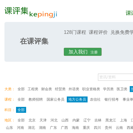
128门课程
课程评价
兑换免费
在课评集
课评集
课评
加入我们
注册
大类：
全部
工程类
财会类
经贸类
外语类
职业资格类
学历类
医卫类
课程：
全部
教师招聘
国家公务员
地方公务员
农信社
银行招考
事业
科目：
全部
地区：
全部
北京
天津
河北
山西
内蒙
辽宁
吉林
黑龙江
上海
山东
河南
湖北
湖南
广东
广西
海南
重庆
四川
贵州
云南
西