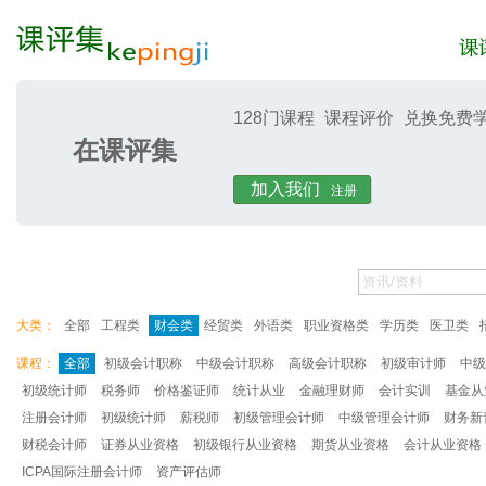
128门课程
课程评价
兑换免费
在课评集
课评集
课评
加入我们
注册
大类：
全部
工程类
财会类
经贸类
外语类
职业资格类
学历类
医卫类
课程：
全部
初级会计职称
中级会计职称
高级会计职称
初级审计师
中级
初级统计师
税务师
价格鉴证师
统计从业
金融理财师
会计实训
基金从
注册会计师
初级统计师
薪税师
初级管理会计师
中级管理会计师
财务新
财税会计师
证券从业资格
初级银行从业资格
期货从业资格
会计从业资格
ICPA国际注册会计师
资产评估师