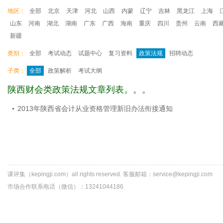
地区：
全部
北京
天津
河北
山西
内蒙
辽宁
吉林
黑龙江
上海
山东
河南
湖北
湖南
广东
广西
海南
重庆
四川
贵州
云南
西
新疆
类别：
全部
考试动态
试题中心
复习资料
政策法规
招聘动态
子类：
全部
政策解析
考试大纲
陕西财会类政策法规文章列表。。。
2013年陕西省会计从业资格管理新旧办法衔接通知
课评集（kepingji.com）all rights reserved. 客服邮箱：service@kepingji.com
市场合作联系电话（微信）：13241044186