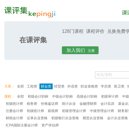
128门课程
课程评价
兑换免费
在课评集
课评集
课评
加入我们
注册
大类：
全部
工程类
财会类
经贸类
外语类
职业资格类
学历类
医卫类
课程：
全部
初级会计职称
中级会计职称
高级会计职称
初级审计师
中级
初级统计师
税务师
价格鉴证师
统计从业
金融理财师
会计实训
基金从
注册会计师
初级统计师
薪税师
初级管理会计师
中级管理会计师
财务新
财税会计师
证券从业资格
初级银行从业资格
期货从业资格
会计从业资格
ICPA国际注册会计师
资产评估师