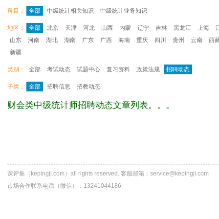
科目：
全部
中级统计相关知识
中级统计业务知识
地区：
全部
北京
天津
河北
山西
内蒙
辽宁
吉林
黑龙江
上海
山东
河南
湖北
湖南
广东
广西
海南
重庆
四川
贵州
云南
西
新疆
类别：
全部
考试动态
试题中心
复习资料
政策法规
招聘动态
子类：
全部
招聘信息
招教动态
财会类中级统计师招聘动态文章列表。。。
课评集（kepingji.com）all rights reserved. 客服邮箱：service@kepingji.com
市场合作联系电话（微信）：13241044186