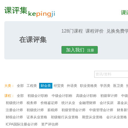
128门课程
课程评价
兑换免费
在课评集
课评集
课评
加入我们
注册
大类：
全部
工程类
财会类
经贸类
外语类
职业资格类
学历类
医卫类
课程：
全部
初级会计职称
中级会计职称
高级会计职称
初级审计师
中级
初级统计师
税务师
价格鉴证师
统计从业
金融理财师
会计实训
基金从
注册会计师
初级统计师
薪税师
初级管理会计师
中级管理会计师
财务新
财税会计师
证券从业资格
初级银行从业资格
期货从业资格
会计从业资格
ICPA国际注册会计师
资产评估师