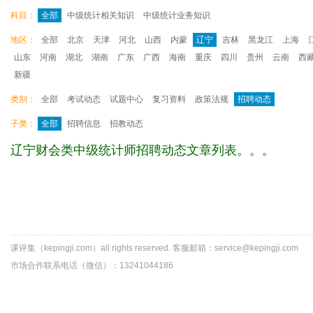
科目：
全部
中级统计相关知识
中级统计业务知识
地区：
全部
北京
天津
河北
山西
内蒙
辽宁
吉林
黑龙江
上海
山东
河南
湖北
湖南
广东
广西
海南
重庆
四川
贵州
云南
西
新疆
类别：
全部
考试动态
试题中心
复习资料
政策法规
招聘动态
子类：
全部
招聘信息
招教动态
辽宁财会类中级统计师招聘动态文章列表。。。
课评集（kepingji.com）all rights reserved. 客服邮箱：service@kepingji.com
市场合作联系电话（微信）：13241044186