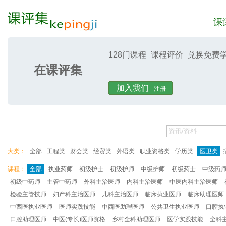
128门课程
课程评价
兑换免费
在课评集
课评集
课评
加入我们
注册
大类：
全部
工程类
财会类
经贸类
外语类
职业资格类
学历类
医卫类
课程：
全部
执业药师
初级护士
初级护师
中级护师
初级药士
中级药
初级中药师
主管中药师
外科主治医师
内科主治医师
中医内科主治医师
检验主管技师
妇产科主治医师
儿科主治医师
临床执业医师
临床助理医师
中西医执业医师
医师实践技能
中西医助理医师
公共卫生执业医师
口腔执
口腔助理医师
中医(专长)医师资格
乡村全科助理医师
医学实践技能
全科