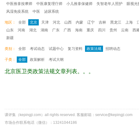
中医推拿按摩师
中医康复理疗师
小儿推拿保健师
失智老年人照护
眼视光
风湿免疫系统
中医
泌尿系统
地区：
全部
北京
天津
河北
山西
内蒙
辽宁
吉林
黑龙江
上海
山东
河南
湖北
湖南
广东
广西
海南
重庆
四川
贵州
云南
西
新疆
类别：
全部
考试动态
试题中心
复习资料
政策法规
招聘动态
子类：
全部
政策解析
考试大纲
北京医卫类政策法规文章列表。。。
课评集（kepingji.com）all rights reserved. 客服邮箱：service@kepingji.com
市场合作联系电话（微信）：13241044186