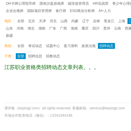
OH卡牌心理指导师
团体沙盘游戏师
碳排放管理员
HR实战营
青少年心理
企业合规师
国际项目管理师
食疗师
ESG商业分析师
AI+人力
地区：
全部
北京
天津
河北
山西
内蒙
辽宁
吉林
黑龙江
上海
山东
河南
湖北
湖南
广东
广西
海南
重庆
四川
贵州
云南
西
新疆
类别：
全部
考试动态
试题中心
复习资料
政策法规
招聘动态
子类：
全部
招聘信息
招教动态
江苏职业资格类招聘动态文章列表。。。
课评集（kepingji.com）all rights reserved. 客服邮箱：service@kepingji.com
市场合作联系电话（微信）：13241044186