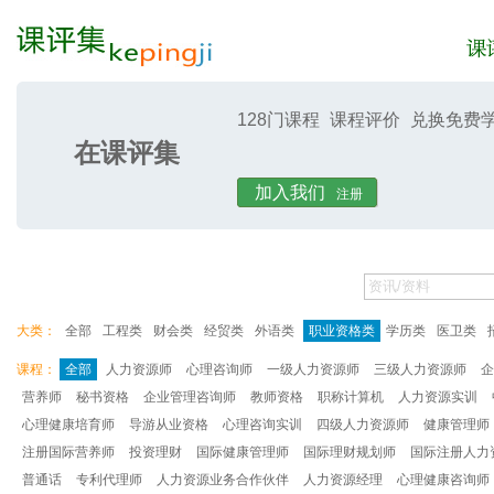
128门课程
课程评价
兑换免费
在课评集
课评集
课评
加入我们
注册
大类：
全部
工程类
财会类
经贸类
外语类
职业资格类
学历类
医卫类
课程：
全部
人力资源师
心理咨询师
一级人力资源师
三级人力资源师
企
营养师
秘书资格
企业管理咨询师
教师资格
职称计算机
人力资源实训
心理健康培育师
导游从业资格
心理咨询实训
四级人力资源师
健康管理师
注册国际营养师
投资理财
国际健康管理师
国际理财规划师
国际注册人力
普通话
专利代理师
人力资源业务合作伙伴
人力资源经理
心理健康咨询师