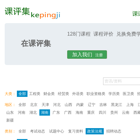
128门课程
课程评价
兑换免费
在课评集
课评集
课评
加入我们
注册
大类：
全部
工程类
财会类
经贸类
外语类
职业资格类
学历类
医卫类
地区：
全部
北京
天津
河北
山西
内蒙
辽宁
吉林
黑龙江
上海
山东
河南
湖北
湖南
广东
广西
海南
重庆
四川
贵州
云南
西
新疆
类别：
全部
考试动态
试题中心
复习资料
政策法规
招聘动态