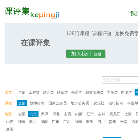
128门课程
课程评价
兑换免费
在课评集
课评集
课评
加入我们
注册
大类：
全部
工程类
财会类
经贸类
外语类
职业资格类
学历类
医卫类
课程：
全部
教师招聘
国家公务员
地方公务员
农信社
银行招考
事业
地区：
全部
北京
天津
河北
山西
内蒙
辽宁
吉林
黑龙江
上海
山东
河南
湖北
湖南
广东
广西
海南
重庆
四川
贵州
云南
西
新疆