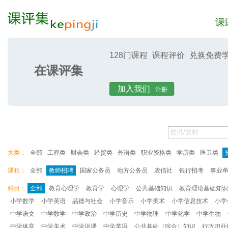
128门课程
课程评价
兑换免费
在课评集
课评集
课评
加入我们
注册
大类：
全部
工程类
财会类
经贸类
外语类
职业资格类
学历类
医卫类
课程：
全部
教师招聘
国家公务员
地方公务员
农信社
银行招考
事业
科目：
全部
教育心理学
教育学
心理学
公共基础知识
教育理论基础知识
小学数学
小学英语
品德与社会
小学音乐
小学美术
小学信息技术
小学
中学语文
中学数学
中学政治
中学历史
中学物理
中学化学
中学生物
中学体育
中学美术
中学说课
中学英语
公共基础（综合）知识
行政职业